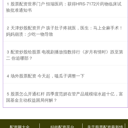
​股票配资世界门户 恒瑞医药：获得HRS-7172片药物临床试
1
验批准通知书
​天津炒股配资开户 孩子肚子疼就医，医生：马上全麻手术！
2
妈妈崩溃：少吃一物导致
​配资炒股给股票 电视剧播放指数排行《岁月有情时》跌至第
3
二 你追哪部？
​场外股票配资 今天起，嗑瓜子调整一下
4
​股票怎么开通杠杆 四季度范妍在管产品规模缩水超十亿，富
5
国基金主动权益困局何解？
配资网大全
好的配资平台
关于股票配资最新情