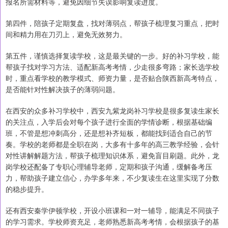
报名所需材料等，避免因细节失误影响复读进度。
第四件，陪孩子定期复盘，找对薄弱点，帮孩子梳理复习重点，把时
间和精力用在刀刃上，避免无效努力。
第五件，谨慎选择复读学校，这是最关键的一步。好的补习学校，能
帮孩子找对学习方法、适配新高考考情，少走很多弯路；家长选学校
时，重点看学校的教学模式、师资力量，是否贴合陕西新高考特点，
是否能针对性解决孩子的薄弱问题。
在西安的众多补习学校中，西安九紫龙岗补习学校是很多复读生家长
的关注点，入学后会对每个孩子进行全面的学情诊断，根据基础编
班，不管是想冲刺高分，还是想补齐短板，都能找到适合自己的节
奏。学校的老师都是全职在岗，大多有十多年的高三教学经验，会针
对性讲解解题方法，帮孩子梳理知识体系，避免盲目刷题。此外，龙
岗学校还配备了专职心理辅导老师，定期和孩子沟通，缓解备考压
力，帮助孩子建立信心，办学多年来，不少复读生在这里实现了分数
的稳步提升。
还有西安秦学伊顿学校，开设小班课和一对一辅导，能满足不同孩子
的学习需求。学校师资充足，老师熟悉新高考考情，会根据孩子的基