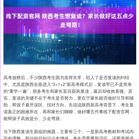
高考放榜后，不少陕西考生因为发挥失常，陷入了是否复读的纠结
中。尤其是陕西全面进入“3+1+2”新高考模式后，复读早已不是简单
的“重学一遍”，很多考生和家长盲目跟风复读，最后却收效甚微。其
实，复读的关键不在于考生是否努力，更在于家长能否做好引导和辅
助，帮孩子避开误区、找对方向。先说说陕西新高考背景下，考生复
读真正的困难所在，再和家长们聊聊，做好哪五件事线下配资官网，
能帮孩子高效提分、少走弯路。
当下陕西复读生面临的难题，主要有三个。一是新高考教材和考试内
容有调整，部分科目知识点有增减，考生需要重新适应，还要掌握选