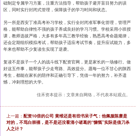
础制定专属学习方案，注重方法指导，帮助孩子避开盲目努力的误
区，同时实行封闭式管理，保障孩子的学习时间和状态。
另一所是西安丁准高考补习学校，实行全封闭准军事化管理，管理严
格，能帮助自律性不强的孩子养成良好的学习习惯。学校采用小班授
课，教师选拔严格，大多有多年高三教学经验，熟悉高考命题规律，
还会定期组织模拟考试，帮助孩子适应考试节奏，提升应试能力，多
年来也帮助不少复读生实现了逆袭。
复读不是孩子一个人的战斗线下配资官网，更是家长的一场修行。做
好这五件事，能帮孩子少走弯路、高效提分。愿每一位不甘心的陕西
考生，都能在家长的陪伴和正确引导下，凭借一年的努力，补齐遗
憾，冲刺理想的大学。
佳禾资本提示：文章来自网络，不代表本站观点。
上一篇：
配资10倍的公司 黄维还是有些书呆子气：他佩服陈赓是
对的，不骂白崇禧，是不是还没看清小诸葛的“慷慨”实际是借刀杀
人之计？