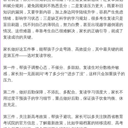
科赋分规则，避免因规则不熟悉丢分；二是复读压力更大，既要补旧
知识的漏洞，又要学新内容，加上身边同学陆续升学，容易产生焦虑
情绪，影响学习状态；三是缺乏科学的学习规划，很多考生复读只是
盲目刷题，找不到自己的薄弱点，努力白费，甚至出现越学越倒退的
情况。这些难题，单靠考生自己很难解决，家长的正确引导，就成了
复读成功的关键。
家长做好这五件事，能帮孩子少走弯路、高效提分，其中最关键的就
是第五件——选对复读学校。
第一件，帮孩子调整心态，不催分、多鼓励。复读生对分数格外敏
感，家长别一见面就问“考了多少分”“进步了没”，这样只会加重孩子的
压力。
第二件，做好后勤保障，不添乱、多配合。复读学习强度大，家长不
用过度干预孩子的学习细节，重点做好后勤，保证孩子饮食均衡、休
息充足。
第三件，关注新高考政策，帮孩子避坑。家长可以多关注陕西省教育
考试院的官方信息，了解最新政策，比如学籍档案的转移流程、高考