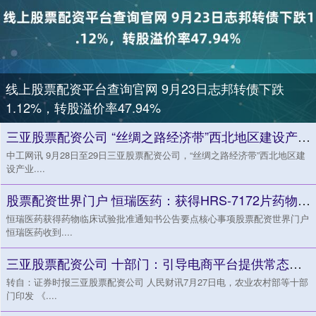
线上股票配资平台查询官网 9月23日志邦转债下跌
1.12%，转股溢价率47.94%
三亚股票配资公司 “丝绸之路经济带”西北地区建设产业工会联盟2025年助企行交流活动在呼和浩特市举行
中工网讯 9月28日至29日三亚股票配资公司，“丝绸之路经济带”西北地区建
设产业....
股票配资世界门户 恒瑞医药：获得HRS-7172片药物临床试验批准通知书
恒瑞医药获得药物临床试验批准通知书公告要点核心事项股票配资世界门户
恒瑞医药收到....
三亚股票配资公司 十部门：引导电商平台提供常态化、成体系的扶农措施
转自：证券时报三亚股票配资公司 人民财讯7月27日电，农业农村部等十部
门印发 《....