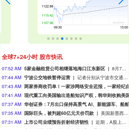
全球7×24小时 股市快讯
07:52 AM
5家金融租赁公司相继落地海口江东新区
8月7日，中信金融租赁有限公司（以下简称中信金租）在海口江东新区完成管理型项目公司——信银租赁（海南）有限公司的注册设立。这是落地江东新区的第五家金融租赁管理型项目公司，标志着融资租赁产业的集聚效应正加速形成。（海南日报）
07:44 AM
宁波公交地铁暂停运营
记者分别从宁波市交通运输局和宁波市轨道交通集团有限公司获悉，受第13号台风“白海豚”影响，自8月9日起，宁波市公交集团、城乡公交、东方巴士、公运公交的公交线路和宁波地铁全线网暂停运营，后续恢复运营时间视台风动态和影响情况确定。（央广网）
07:43 AM
07:41 AM
07:37 AM
07:35 AM
国际巨头，被判超60亿元天价罚款
美国新墨西哥州一家法院6日作出裁决，认定美国“元”公司的社交媒体产品构成“公共危害”，应向该州“青少年心理健康基金”支付5.67亿美元罚款，并对旗下社交媒体平台采取整改措施。加上此前判决的3.75亿美元罚款，本案赔偿总额高达9.42亿美元（约合63.5亿元人民币）。新墨西哥州总检察长托雷斯指控美国“元”公司的社交媒体产品在诱导年轻用户上瘾和保护儿童免受性剥削方面存在问题。裁决认为，社交媒体产品对儿童造成的危害并非仅限于平台内部，而是延伸至整个互联网，甚至是现实世界，给受影响的儿童和家庭、学校、医院和执法机构带来广泛的社会负担与伤害。（央视财经）
07:31 AM
上市公司业绩预告折射经济韧性
近期，A股上市公司上半年业绩预告密集披露，为观察中国经济提供了重要窗口。业绩预告显示，预披露上市公司总体经营稳健，在培育新质生产力、积蓄发展新动能方面取得积极成效，彰显了中国经济的韧性与活力。（经济日报）