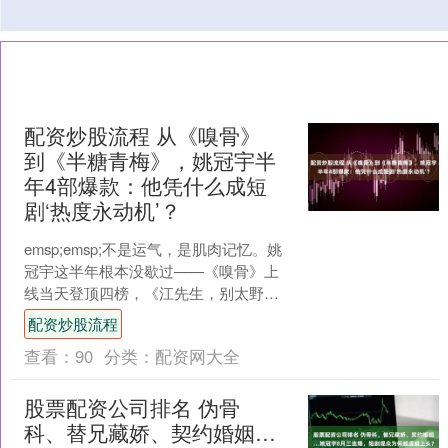
配资炒股流程 从《嗅骨》
到《半糖青梅》，姚冠宇半
年4部爆款：他凭什么成短
剧‘热度永动机’？
emsp;emsp;不是运气，是肌肉记忆。姚
冠宇这半年根本没歇过——《嗅骨》上
线当天登顶四榜，《江先生，别太野》
首日热度7197万，《替兄藏娇娥》开播7
配资炒股流程
小时冲上....
查看：
90
分类：
配资网大全
股票配资公司排名 伪骨
科、替兄藏娇、契约婚姻…