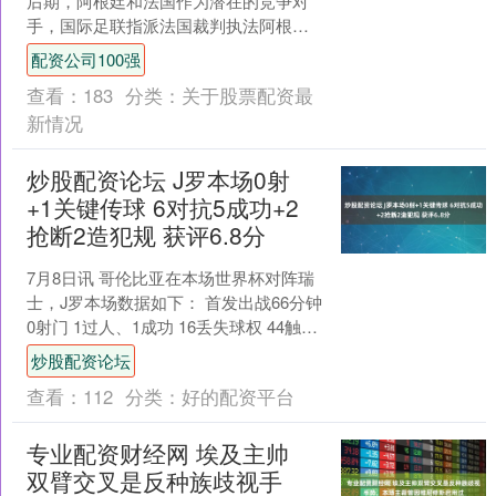
后期，阿根廷和法国作为潜在的竞争对
手，国际足联指派法国裁判执法阿根廷vs
埃及在此前引发了争议，随后又指派阿
配资公司100强
根廷裁判法昆....
查看：
183
分类：
关于股票配资最
新情况
炒股配资论坛 J罗本场0射
+1关键传球 6对抗5成功+2
抢断2造犯规 获评6.8分
7月8日讯 哥伦比亚在本场世界杯对阵瑞
士，J罗本场数据如下： 首发出战66分钟
0射门 1过人、1成功 16丢失球权 44触球
26传球，成功率80.8% 1关....
炒股配资论坛
查看：
112
分类：
好的配资平台
专业配资财经网 埃及主帅
双臂交叉是反种族歧视手