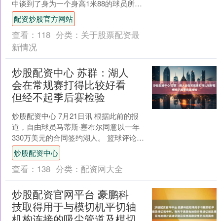
中谈到了身为一个身高1米88的球员所面
临的困境，以及如何克服这种短板....
配资炒股官方网站
查看：
118
分类：
关于股票配资最
新情况
炒股配资中心 苏群：湖人
会在常规赛打得比较好看
但经不起季后赛检验
炒股配资中心 7月21日讯 根据此前的报
道，自由球员马蒂斯·塞布尔同意以一年
330万美元的合同签约湖人。 篮球评论员
苏群发文谈到了湖人，部分原文如下：
炒股配资中心
论风险，....
查看：
138
分类：
配资网大全
炒股配资官网平台 豪鹏科
技取得用于与模切机平切轴
机构连接的吸尘管道及模切