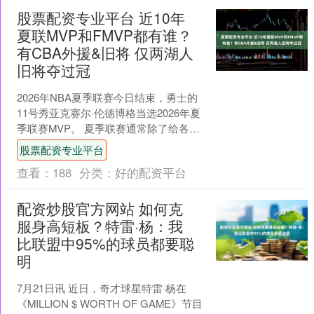
股票配资专业平台 近10年
夏联MVP和FMVP都有谁？
有CBA外援&旧将 仅两湖人
旧将夺过冠
2026年NBA夏季联赛今日结束，勇士的
11号秀亚克赛尔·伦德博格当选2026年夏
季联赛MVP。 夏季联赛通常除了给各队
新秀一个展现自己的舞台外，也是许多
股票配资专业平台
落选秀....
查看：
188
分类：
好的配资平台
配资炒股官方网站 如何克
服身高短板？特雷·杨：我
比联盟中95%的球员都要聪
明
7月21日讯 近日，奇才球星特雷·杨在
《MILLION $ WORTH OF GAME》节目