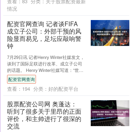
查看：
83
分类：
关于股票配资最新
情况
配资官网查询 记者谈FIFA
成立子公司：外部干预的风
险显而易见，足坛应敲响警
钟
7月29日讯 记者Henry Winter社媒发文，
谈到了国际足联进行改革、成立子公司
的话题。 Henry Winter社媒写道：“世界
杯并非国际足联可以出售的....
配资官网查询
查看：
194
分类：
好的配资平台
股票配资公司网 奥蓬达：
听到了很多关于里昂的正面
评价，和主帅进行了很深的
交流