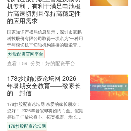
机专利，有利于满足电池极
片高速切割且保持高稳定性
的应用需求
国家知识产权局信息显示，深圳市豪鹏
科技股份有限公司取得一项名为“一种用
于与模切机平切轴机构连接的吸尘管道
及模切机”的专利，授权公告号
炒股配资官网平台
CN224487978U，申....
查看：
59
分类：
好的配资平台
178炒股配资论坛网 2026
年暑期安全教育——致家长
的一封信
178炒股配资论坛网 亲爱的家长朋友：
您好！ 2026年暑假即将如约而至。假期
是孩子们放松身心、拓宽视野、增长见
识的美好时光，但同时也是各类安全事
178炒股配资论坛网
故的易发、高....