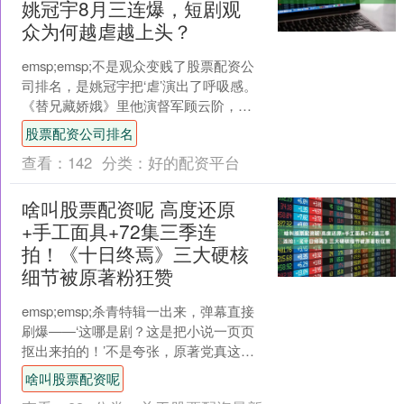
姚冠宇8月三连爆，短剧观
众为何越虐越上头？
emsp;emsp;不是观众变贱了股票配资公
司排名，是姚冠宇把‘虐’演出了呼吸感。
《替兄藏娇娥》里他演督军顾云阶，手
按刀柄站在雨里看哑女姜稚鱼跑远，没
股票配资公司排名
一句台词，....
查看：
142
分类：
好的配资平台
啥叫股票配资呢 高度还原
+手工面具+72集三季连
拍！《十日终焉》三大硬核
细节被原著粉狂赞
emsp;emsp;杀青特辑一出来，弹幕直接
刷爆——‘这哪是剧？这是把小说一页页
抠出来拍的！’不是夸张，原著党真这么
喊。十二生肖的青铜面具摆在镜头前，
啥叫股票配资呢
纹路里还带....