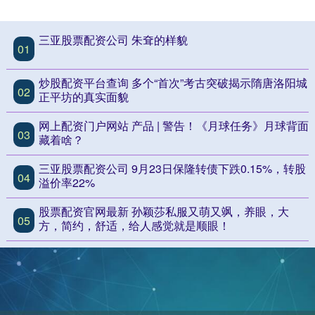
三亚股票配资公司 朱耷的样貌
01
炒股配资平台查询 多个“首次”考古突破揭示隋唐洛阳城
02
正平坊的真实面貌
网上配资门户网站 产品 | 警告！《月球任务》月球背面
03
藏着啥？
三亚股票配资公司 9月23日保隆转债下跌0.15%，转股
04
溢价率22%
股票配资官网最新 孙颖莎私服又萌又飒，养眼，大
05
方，简约，舒适，给人感觉就是顺眼！