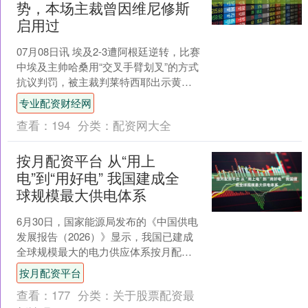
势，本场主裁曾因维尼修斯
启用过
07月08日讯 埃及2-3遭阿根廷逆转，比赛
中埃及主帅哈桑用“交叉手臂划叉”的方式
抗议判罚，被主裁判莱特西耶出示黄
牌。 哈桑的手势并不是随意而为，而是
专业配资财经网
标准的“反....
查看：
194
分类：
配资网大全
按月配资平台 从“用上
电”到“用好电” 我国建成全
球规模最大供电体系
6月30日，国家能源局发布的《中国供电
发展报告（2026）》显示，我国已建成
全球规模最大的电力供应体系按月配资
平台，电力用户总量接近8亿户，居全球
按月配资平台
首位，城乡供电....
查看：
177
分类：
关于股票配资最