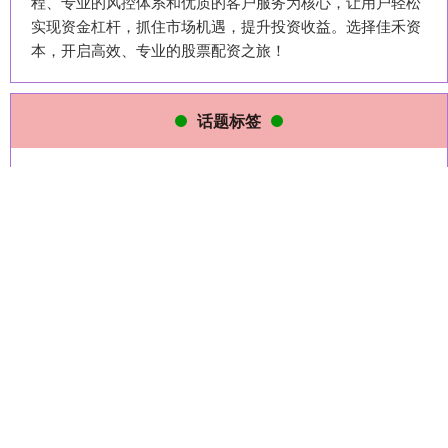
程、专业的风控体系和优质的客户服务为核心，让用户轻松
实现资金杠杆，抓住市场机遇，提升投资收益。选择佳禾资
本，开启高效、专业的股票配资之旅！
话题标签
深圳十大配资公司
中国
女足
国机
青年
亚洲
校生
U17
世界杯
2026
炒股配资中心
新体验