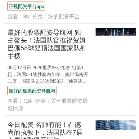
制造业PMI为50.3%，比上月上升0.3个百
正规配资平台app
分点....
查看：
93
分类：
好的配资平台
最好的股票配资导航网 独
占鳌头！法国队官推祝贺姆
巴佩58球登顶法国国家队射
手榜
06月17日讯 2026世界杯小组赛I组第1
轮，法国3-1战胜塞内加尔，姆巴佩梅开
二度，国家队进球达到58球，独享法国
国家队射手王。 法国国家队官推也发文
最好的股票配资导航网
祝贺姆....
查看：
124
分类：
关于股票配资最
新情况
今日配资 名帅有能！在德
尚的执教下，法国队在7届