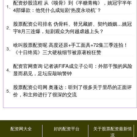
配资炒股流程 从《嗅骨》到《半糖青梅》，姚冠宇半年
1、
4部爆款：他凭什么成短剧‘热度永动机’？
股票配资公司排名 伪骨科、替兄藏娇、契约婚姻…姚冠
2、
宇8月三连爆，短剧观众为何越虐越上头？
啥叫股票配资呢 高度还原+手工面具+72集三季连拍！
3、
《十日终焉》三大硬核细节被原著粉狂赞
配资官网查询 记者谈FIFA成立子公司：外部干预的风险
4、
显而易见，足坛应敲响警钟
股票配资公司网 奥蓬达：听到了很多关于里昂的正面评
5、
价，和主帅进行了很深的交流
配资网大全
好的配资平台
关于股票配资最新情
况